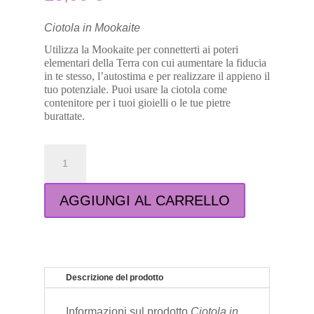
Ciotola in Mookaite
Utilizza la Mookaite per connetterti ai poteri
elementari della Terra con cui aumentare la fiducia
in te stesso, l’autostima e per realizzare il appieno il
tuo potenziale. Puoi usare la ciotola come
contenitore per i tuoi gioielli o le tue pietre
burattate.
Ciotola
in
Mookaite
quantità
AGGIUNGI AL CARRELLO
Descrizione del prodotto
Informazioni sul prodotto
Ciotola in