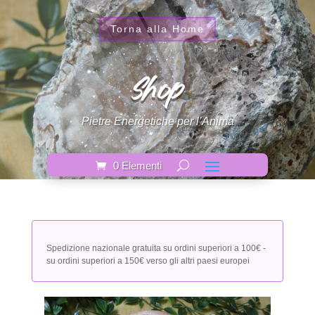
Torna alla Home
Shop
Pietre Energetiche per l’Anima
0 Elementi
Spedizione nazionale gratuita su ordini superiori a 100€ -
su ordini superiori a 150€ verso gli altri paesi europei