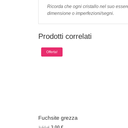
Ricorda che ogni cristallo nel suo esser
dimensione o imperfezioni/segni.
Prodotti correlati
Offerta!
Fuchsite grezza
Il
Il
3,00
€
3,50
€