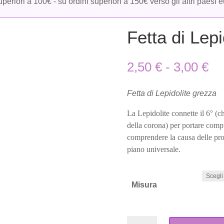
periori a 100€ - su ordini superiori a 150€ verso gli altri paesi 
Fetta di Lep
Fa
2,50
€
-
3,00
€
di
pr
Fetta di Lepidolite grezza
da
2,
La Lepidolite connette il 6° (c
a
della corona) per portare compr
3,
comprendere la causa delle prop
piano universale.
Misura
Fetta