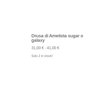
Drusa di Ametista sugar o
galaxy
Fascia
31,00
€
-
41,00
€
di
Solo 2 in stock!
prezzo:
da
31,00 €
a
41,00 €