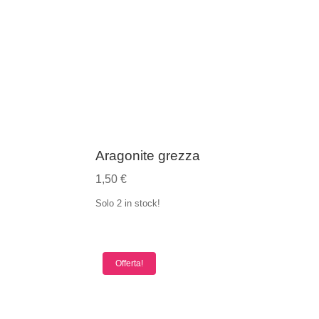
4,00 €
a
5,00 €
Aragonite grezza
1,50
€
Solo 2 in stock!
Offerta!