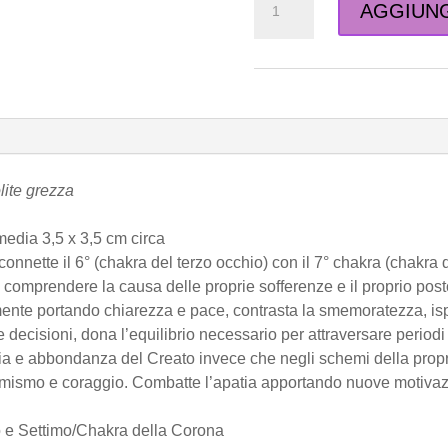
AGGIUNG
di
Lepidolite
grezza
quantità
lite grezza
media 3,5 x 3,5 cm circa
connette il 6° (chakra del terzo occhio) con il 7° chakra (chakr
 a comprendere la causa delle proprie sofferenze e il proprio post
mente portando chiarezza e pace, contrasta la smemoratezza, ispi
decisioni, dona l’equilibrio necessario per attraversare periodi d
ia e abbondanza del Creato invece che negli schemi della prop
imismo e coraggio. Combatte l’apatia apportando nuove motivazio
 e Settimo/Chakra della Corona