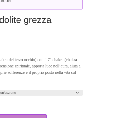
europei
idolite grezza
scia
ezzo:
50 €
hakra del terzo occhio) con il 7° chakra (chakra
ensione spirituale, apporta luce nell’aura, aiuta a
00 €
rie sofferenze e il proprio posto nella vita sul