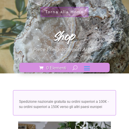
Torna alla Home
Shop
Pietre Energetiche per l’Anima
0 Elementi
Spedizione nazionale gratuita su ordini superiori a 100€ -
su ordini superiori a 150€ verso gli altri paesi europei