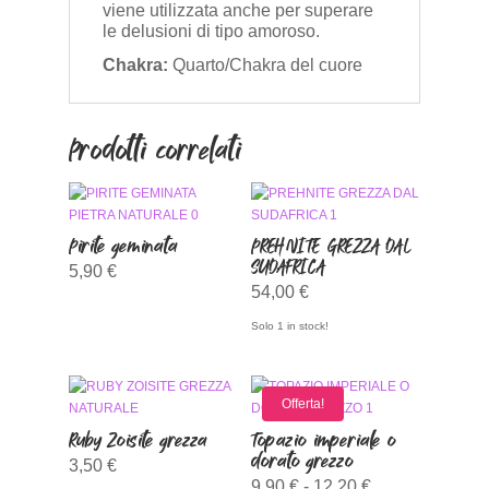
viene utilizzata anche per superare
le delusioni di tipo amoroso.
Chakra:
Quarto/Chakra del cuore
Prodotti correlati
Pirite geminata
PREHNITE GREZZA DAL
SUDAFRICA
5,90
€
54,00
€
Solo 1 in stock!
Offerta!
Ruby Zoisite grezza
Topazio imperiale o
dorato grezzo
3,50
€
Fascia
9,90
€
-
12,20
€