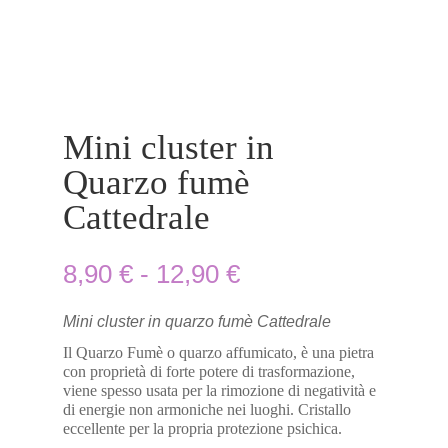
Mini cluster in
Quarzo fumè
Cattedrale
Fascia
8,90
€
-
12,90
€
di
prezzo:
da
Mini cluster in quarzo fumè Cattedrale
8,90 €
Il Quarzo Fumè o quarzo affumicato, è una pietra
a
con proprietà di forte potere di trasformazione,
12,90 €
viene spesso usata per la rimozione di negatività e
di energie non armoniche nei luoghi. Cristallo
eccellente per la propria protezione psichica.