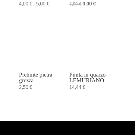
Fascia
Il
Il
4,00
€
-
5,00
€
3,00
€
3,50
€
di
prezzo
prezzo
prezzo:
originale
attuale
da
era:
è:
4,00 €
3,50 €.
3,00 €.
a
5,00 €
Prehnite pietra
Punta in quarzo
grezza
LEMURIANO
2,50
€
14,44
€