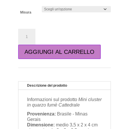
Misura
Mini
cluster
in
Quarzo
AGGIUNGI AL CARRELLO
fumè
Cattedrale
quantità
Descrizione del prodotto
Informazioni sul prodotto
Mini cluster
in quarzo fumè Cattedrale
Provenienza:
Brasile - Minas
Gerais
Dimensione:
medio 3,5 x 2 x 4 cm