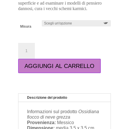
superficie e ad esaminare i modelli di pensiero
dannosi, cura i vecchi schemi karmici.
Misura
Ossidiana
fiocco
di
neve
AGGIUNGI AL CARRELLO
grezza
quantità
Descrizione del prodotto
Informazioni sul prodotto
Ossidiana
fiocco di neve grezza
Provenienza:
Messico
Dimensione:
media 3,5 x 3,5 cm