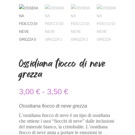
Ossidiana fiocco di neve
grezza
Fascia
3,00
€
-
3,50
€
di
prezzo:
da
Ossidiana fiocco di neve grezza
3,00 €
L’ossidiana fiocco di neve è un tipo di ossidiana
a
che ottiene i suoi “fiocchi di neve” dalle inclusioni
3,50 €
del minerale bianco, la cristobalite. L’ossidiana
fiocco di neve aiuta a portare le emozioni in