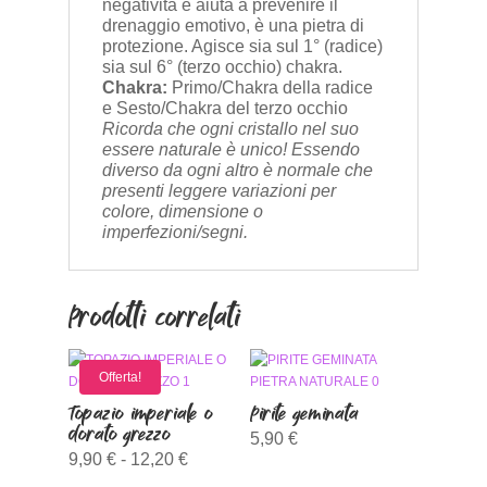
negatività e aiuta a prevenire il
drenaggio emotivo, è una pietra di
protezione. Agisce sia sul 1° (radice)
sia sul 6° (terzo occhio) chakra.
Chakra:
Primo/Chakra della radice
e Sesto/Chakra del terzo occhio
Ricorda che ogni cristallo nel suo
essere naturale è unico! Essendo
diverso da ogni altro è normale che
presenti leggere variazioni per
colore, dimensione o
imperfezioni/segni.
Prodotti correlati
Offerta!
Topazio imperiale o
Pirite geminata
dorato grezzo
5,90
€
Fascia
9,90
€
-
12,20
€