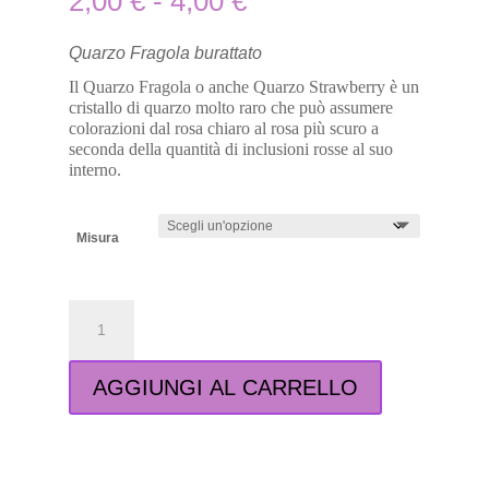
2,00
€
-
4,00
€
di
prezzo:
da
Quarzo Fragola burattato
2,00 €
Il Quarzo Fragola o anche Quarzo Strawberry è un
a
cristallo di quarzo molto raro che può assumere
4,00 €
colorazioni dal rosa chiaro al rosa più scuro a
seconda della quantità di inclusioni rosse al suo
interno.
Misura
Quarzo
Fragola
burattato
quantità
AGGIUNGI AL CARRELLO