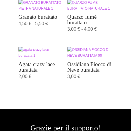
Granato burattato
Quarzo fumè
burattato
Fascia
4,50
€
-
5,50
€
Fascia
3,00
€
-
4,00
€
di
di
prezzo:
prezzo:
da
da
4,50 €
3,00 €
a
Agata crazy lace
Ossidiana Fiocco di
a
burattata
Neve burattata
5,50 €
4,00 €
2,00
€
3,00
€
Grazie per il supporto!