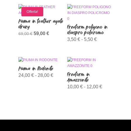
Offerta!
Piuma in feather agate
druzy
Freeform poligono in
diaspro policromo
Il
Il
59,00
€
69,00
€
Fascia
3,50
€
-
5,50
€
prezzo
prezzo
di
originale
attuale
prezzo:
era:
è:
da
69,00 €.
59,00 €.
Piuma in Rodonite
3,50 €
Freeform in
Fascia
24,00
€
-
28,00
€
a
Amazzonite
di
Fascia
5,50 €
10,00
€
-
12,00
€
prezzo:
di
da
prezzo:
24,00 €
da
a
10,00 €
28,00 €
a