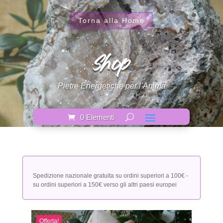
Torna alla Home
Shop
Pietre Energetiche per l’Anima
0 Elementi
Spedizione nazionale gratuita su ordini superiori a 100€ -
su ordini superiori a 150€ verso gli altri paesi europei
Offerta!