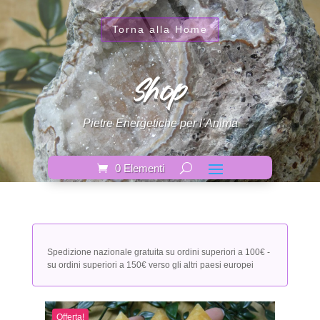
Torna alla Home
Shop
Pietre Energetiche per l’Anima
0 Elementi
Spedizione nazionale gratuita su ordini superiori a 100€ -
su ordini superiori a 150€ verso gli altri paesi europei
Offerta!