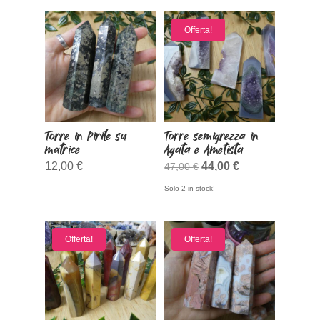
Offerta!
Torre in Pirite su
Torre semigrezza in
matrice
Agata e Ametista
Il
Il
12,00
€
44,00
€
47,00
€
prezzo
prezzo
Solo 2 in stock!
originale
attuale
era:
è:
Offerta!
Offerta!
47,00 €.
44,00 €.