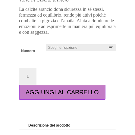
era:
è:
14,00 €.
12,22 €.
La calcite arancio dona sicurezza in sé stessi,
fermezza ed equilibrio, rende più attivi poiché
combatte la pigrizia e l’apatia. Aiuta a dominare le
emozioni e ad esprimerle in maniera più equilibrata
e con saggezza.
Numero
Torre
in
Calcite
arancio
AGGIUNGI AL CARRELLO
quantità
Descrizione del prodotto