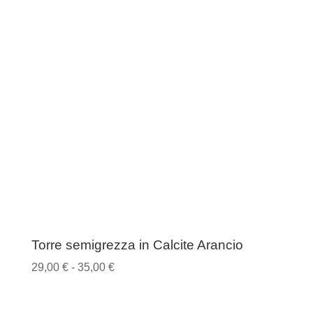
21,00 €
a
27,00 €
Torre semigrezza in Calcite Arancio
Fascia
29,00
€
-
35,00
€
di
prezzo: