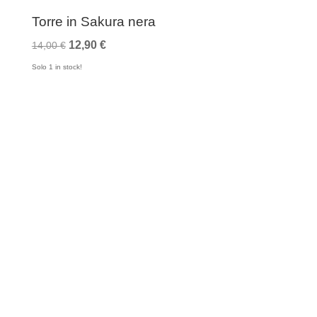
Torre in Sakura nera
Il
Il
12,90
€
14,00
€
prezzo
prezzo
Solo 1 in stock!
originale
attuale
era:
è:
14,00 €.
12,90 €.