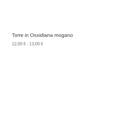
Torre in Ossidiana mogano
Fascia
12,00
€
-
13,00
€
di
prezzo:
da
12,00 €
a
13,00 €