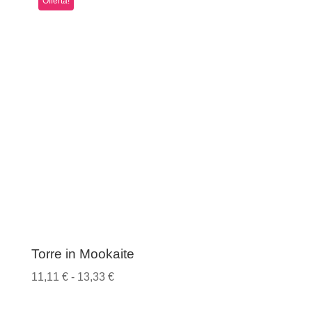
Offerta!
da
14,00 €
a
16,00 €
Torre in Mookaite
Fascia
11,11
€
-
13,33
€
di