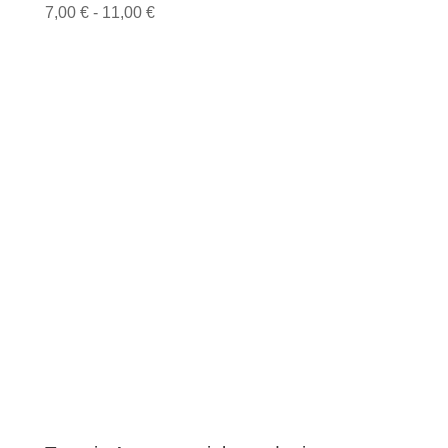
Fascia
7,00
€
-
11,00
€
di
prezzo:
da
7,00 €
a
11,00 €