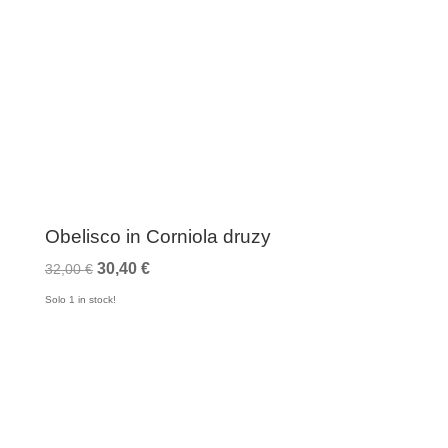
Obelisco in Corniola druzy
Il
Il
30,40
€
32,00
€
prezzo
prezzo
Solo 1 in stock!
originale
attuale
era:
è:
32,00 €.
30,40 €.