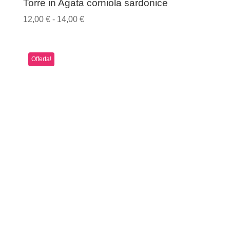
Torre in Agata corniola sardonice
Fascia
12,00
€
-
14,00
€
di
prezzo:
Offerta!
da
12,00 €
a
14,00 €