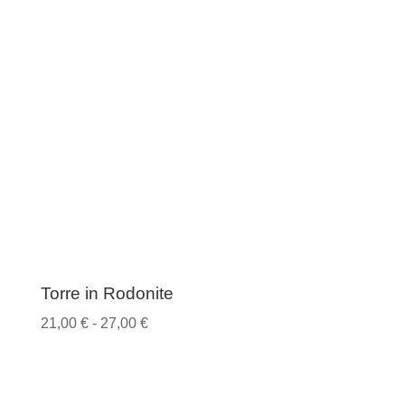
Torre in Rodonite
Fascia
21,00
€
-
27,00
€
di
prezzo:
da