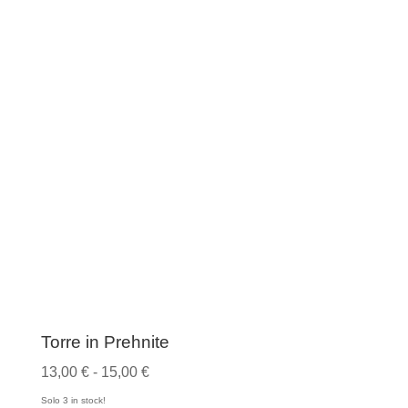
da
29,00 €
a
35,00 €
Torre in Prehnite
Fascia
13,00
€
-
15,00
€
di
Solo 3 in stock!