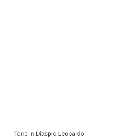
prezzo:
da
13,00 €
a
15,00 €
Torre in Diaspro Leopardo