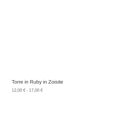
Torre in Ruby in Zoisite
Fascia
12,00
€
-
17,00
€
di
prezzo:
da