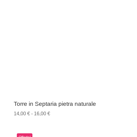
12,00 €
a
17,00 €
Torre in Septaria pietra naturale
Fascia
14,00
€
-
16,00
€
di
prezzo: