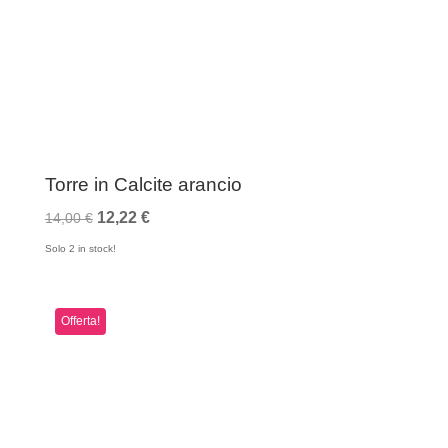
Torre in Calcite arancio
Il
Il
12,22
€
14,00
€
prezzo
prezzo
Solo 2 in stock!
originale
attuale
era:
è:
Offerta!
14,00 €.
12,22 €.