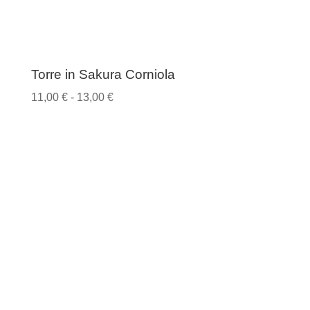
Torre in Sakura Corniola
Fascia
11,00
€
-
13,00
€
di
prezzo:
da
11,00 €
a
13,00 €