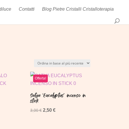
Products
diluce
Contatti
Blog Pietre Cristalli Cristalloterapia
search
Offerta!
Satya “Eucalyptus” incenso in
stick
Il
Il
2,50
€
3,00
€
prezzo
prezzo
originale
attuale