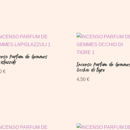
enso Parfum de Gemmes
islazzuli
Incenso Parfum de Gemme
Occhio di tigre
50
€
4,50
€