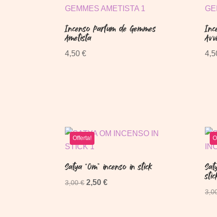
Incenso Parfum de Gemmes
Inc
Ametista
Avv
4,50
€
4,
Offerta!
O
Satya “Om” incenso in stick
Sat
stic
Il
Il
2,50
€
3,00
€
3,0
prezzo
prezzo
originale
attuale