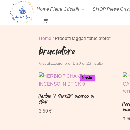
Home Pietre Cristalli
SHOP Pietre Cristal
Home
/ Prodotti taggati “bruciatore”
bruciatore
Ordina
Visualizzazione di 1-20 di 23 risultati
in
base
Novità
al
più
Herbio “7 CHAKRA” incenso in
recente
stick
Her
inc
3,50
€
3,