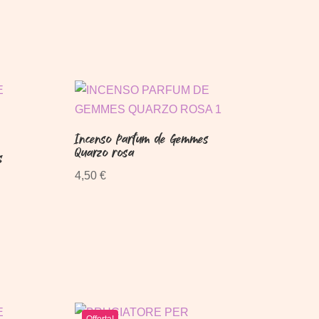
era:
è:
3,00 €.
2,50 €.
Incenso Parfum de Gemmes
Quarzo rosa
s
4,50
€
Offerta!