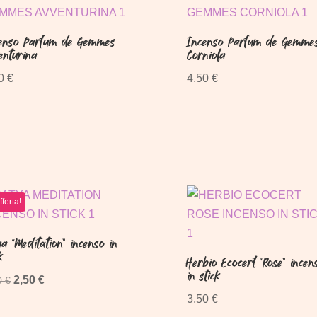
enso Parfum de Gemmes
Incenso Parfum de Gemme
enturina
Corniola
50
€
4,50
€
fferta!
ya “Meditation” incenso in
k
Herbio Ecocert “Rose” incen
in stick
Il
Il
2,50
€
0
€
prezzo
prezzo
3,50
€