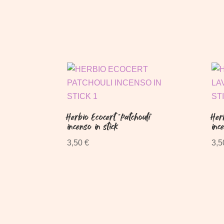
era:
è:
3,00 €.
2,50 €.
Herbio Ecocert “Patchouli”
Her
incenso in stick
inc
3,50
€
3,