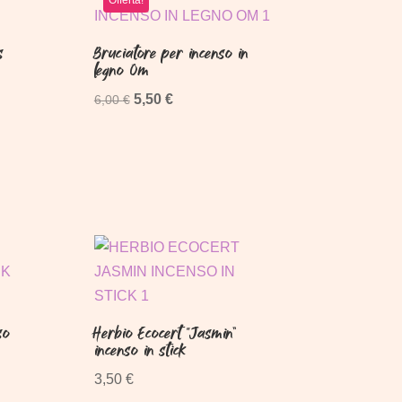
s
Bruciatore per incenso in
legno Om
Il
Il
5,50
€
6,00
€
prezzo
prezzo
originale
attuale
era:
è:
6,00 €.
5,50 €.
so
Herbio Ecocert “Jasmin”
incenso in stick
3,50
€