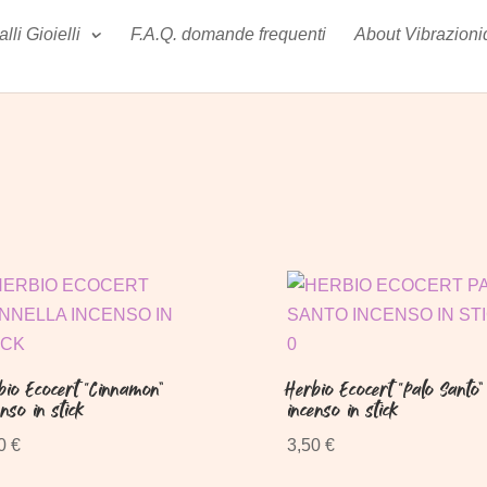
li Gioielli
F.A.Q. domande frequenti
About Vibrazioni
bio Ecocert “Cinnamon”
Herbio Ecocert “Palo Santo”
enso in stick
incenso in stick
50
€
3,50
€