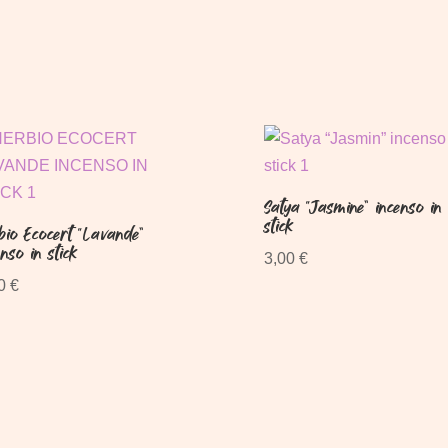
originale
attuale
era:
è:
3,00 €.
2,50 €.
Satya “Jasmine” incenso in
stick
bio Ecocert “Lavande”
enso in stick
3,00
€
50
€