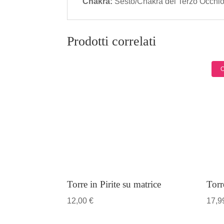
Chakra:
Sesto/Chakra del Terzo Occhi
Prodotti correlati
O
Torre in Pirite su matrice
Torr
12,00
€
17,