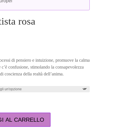
europei
ista rosa
Fascia
di
prezzo:
da
ocessi di pensiero e intuizione, promuove la calma
11,90 €
e c’è confusione, stimolando la consapevolezza
a
 di coscienza della realtà dell’anima.
12,90 €
I AL CARRELLO