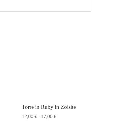
Torre in Ruby in Zoisite
Fascia
12,00
€
-
17,00
€
di