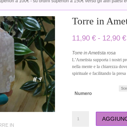
periori a 100€ - su ordini superiori a 150€ verso gli altri paesi 
Torre in Amet
11,90
€
-
12,90
€
Torre in Ametista rosa
L’Ametista supporta i nostri pr
nella mente e la chiarezza dov
spirituale e facilitando la presa
Numero
Torre
AGGIUNG
in