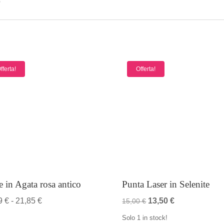
o
fferta!
Offerta!
e in Agata rosa antico
Punta Laser in Selenite
Fascia
Il
Il
99
€
-
21,85
€
13,50
€
15,00
€
di
prezzo
prezzo
Solo 1 in stock!