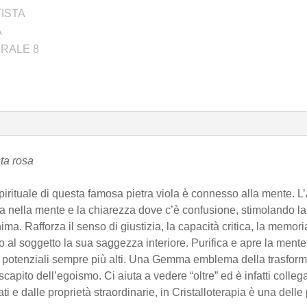
Ametista
rosa
quantità
sta rosa
 spirituale di questa famosa pietra viola è connesso alla mente. L
a nella mente e la chiarezza dove c’è confusione, stimolando la
ima. Rafforza il senso di giustizia, la capacità critica, la memori
do al soggetto la sua saggezza interiore. Purifica e apre la ment
rso potenziali sempre più alti. Una Gemma emblema della trasform
pito dell’egoismo. Ci aiuta a vedere “oltre” ed è infatti collega
ati e dalle proprietà straordinarie, in Cristalloterapia è una delle