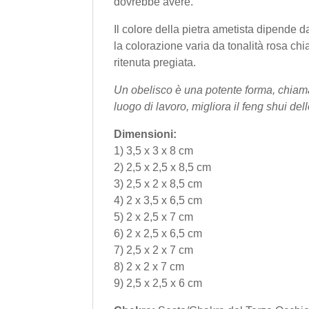
dovrebbe avere.
Il colore della pietra ametista dipende d
la colorazione varia da tonalità rosa chi
ritenuta pregiata.
Un obelisco è una potente forma, chiam
luogo di lavoro, migliora il feng shui del
Dimensioni:
1) 3,5 x 3 x 8 cm
2) 2,5 x 2,5 x 8,5 cm
3) 2,5 x 2 x 8,5 cm
4) 2 x 3,5 x 6,5 cm
5) 2 x 2,5 x 7 cm
6) 2 x 2,5 x 6,5 cm
7) 2,5 x 2 x 7 cm
8) 2 x 2 x 7 cm
9) 2,5 x 2,5 x 6 cm